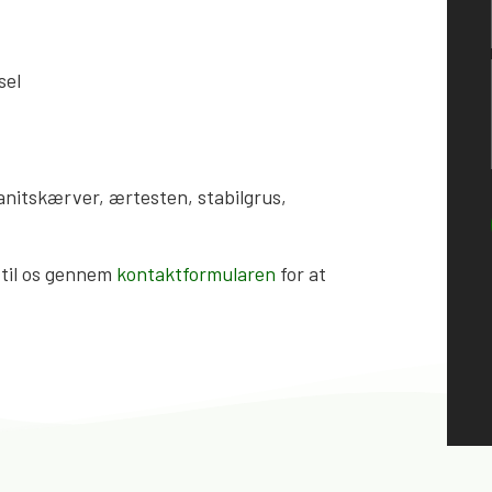
.
sel
anitskærver, ærtesten, stabilgrus,
v til os gennem
kontaktformularen
for at