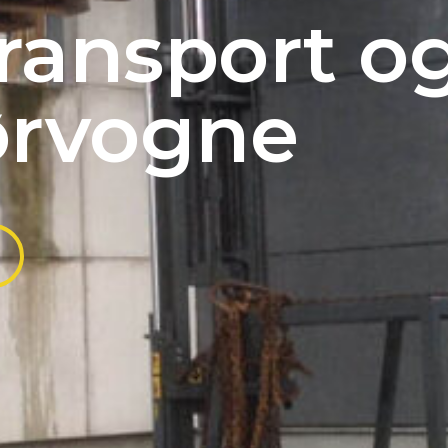
transport o
ørvogne