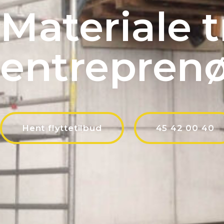
Materiale 
entrepren
Hent flyttetilbud
45 42 00 40