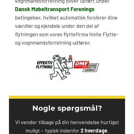
vognmandsforretning bliver udført under
Dansk Møbeltransport Forenings
betingelser, hvilket automatisk forsikrer dine
værdier og ejendele under den del af
flytningen som vores flyttefirma Holte Flytte-
og vognmandsforretning udfører.
Nogle spørgsmål?
Vi vender tilbage på din henvendelse hurtigst
muligt – typisk indenfor
2 hverdage
.