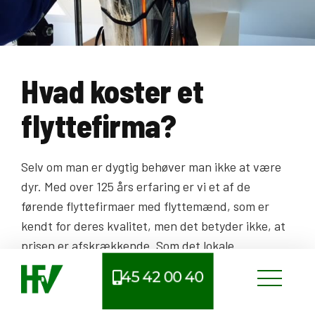
Hvad koster et
flyttefirma?
Selv om man er dygtig behøver man ikke at være
dyr. Med over 125 års erfaring er vi et af de
førende flyttefirmaer med flyttemænd, som er
kendt for deres kvalitet, men det betyder ikke, at
prisen er afskrækkende. Som det lokale
flyttefirma i Birkerød tilbyder vi også
45 42 00 40
konkurrencedygtige priser til vores lokale kunder.
Hvilket gør det svært for andre flyttefirmaer