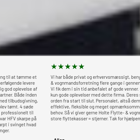
★
★
★
★
★
 at tømme et
Vi har både privat og erhvervsmæssigt, benyttet Ho
ende levere
& vognmandsforretning flere gange i gennem de sid
 oplevelse af
Vi fik dem i sin tid anbefalet af gode venner. Og vi 
. Både inden
kun gode oplevelser med dette firma. Deres service
lbudsgivning,
orden fra start til slut. Personalet, altså dem der 
mt. 4 søde
effektive, fleksible og meget opmærksomme på øn
ionelt til
behov. Så vi giver gerne Holte Flytte- & vognmands
FV skarpe på
store flyttekasser = stjerner. Tak for hjælpen
svinget hvad
- Allan