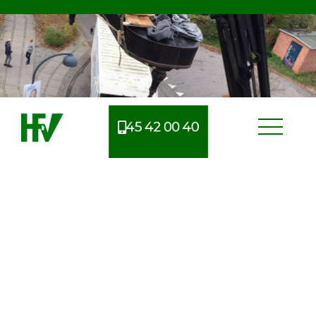
45 42 00 40
Erfarent flyttefirma i
Dyssegård
Når man skal flytte, er der mange ting at tage højde
for og derfor kan man nemt glemme noget i
processen. Derfor benytter mange sig af et
professionelt flyttefirma, så de bedre har mulighed