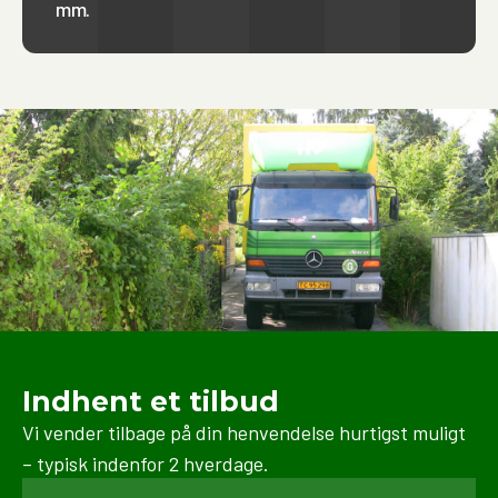
mm.
erhvervsflytninger, herunder ned pakning, transport
og opbevaring. Vi sørger altid for at bruge de rette
materialer og teknikker for at beskytte dine ejendele
under hele processen.
Indhent et tilbud
Vi vender tilbage på din henvendelse hurtigst muligt
– typisk indenfor 2 hverdage.