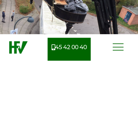
45 42 00 40
Erfarent flyttefirma i Hornbæk
Når man skal flytte, er der mange ting at tage højde
for og derfor kan man nemt glemme noget i
processen. Derfor benytter mange sig af et
professionelt flyttefirma, så de bedre har mulighed
for at bevare et overblik.
Vi har i mere end 125 år finpudset processen ved