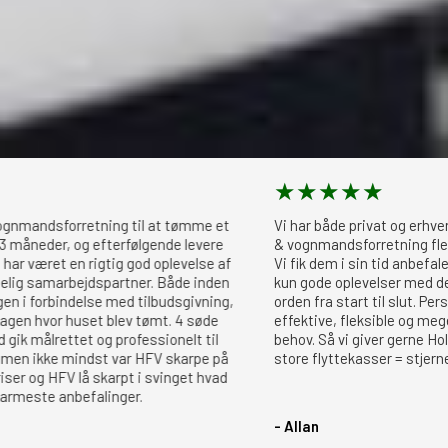
★
★
★
★
★
rretning til at tømme et
Vi har både privat og erhvervsmæssigt
 og efterfølgende levere
& vognmandsforretning flere gange i g
en rigtig god oplevelse af
Vi fik dem i sin tid anbefalet af gode v
bejdspartner. Både inden
kun gode oplevelser med dette firma. D
delse med tilbudsgivning,
orden fra start til slut. Personalet, a
huset blev tømt. 4 søde
effektive, fleksible og meget opmær
t og professionelt til
behov. Så vi giver gerne Holte Flytte-
mindst var HFV skarpe på
store flyttekasser = stjerner. Tak for 
 lå skarpt i svinget hvad
befalinger.
- Allan