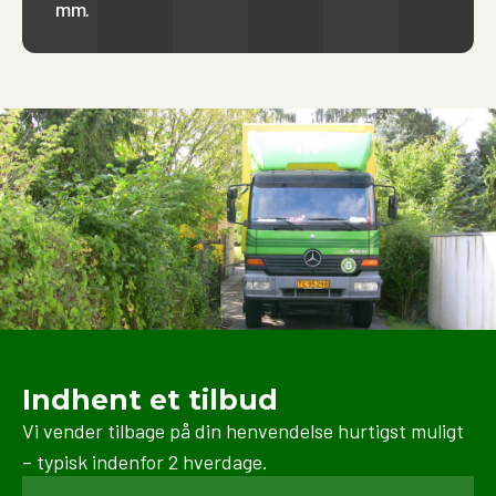
mm.
privat flytning samt erhvervsflytninger, herunder
ned pakning, transport og opbevaring. Vi sørger altid
for at bruge de rette materialer og teknikker for at
beskytte dine ejendele under hele processen.
Indhent et tilbud
Vi vender tilbage på din henvendelse hurtigst muligt
– typisk indenfor 2 hverdage.