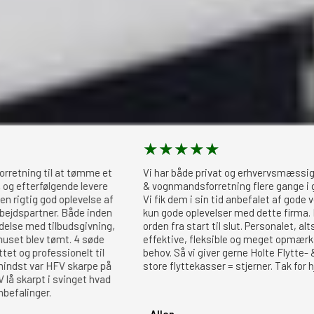
★
★
★
★
★
 til at tømme et
Vi har både privat og erhvervsmæssigt, benytt
rfølgende levere
& vognmandsforretning flere gange i gennem de
 god oplevelse af
Vi fik dem i sin tid anbefalet af gode venner. Og
tner. Både inden
kun gode oplevelser med dette firma. Deres ser
d tilbudsgivning,
orden fra start til slut. Personalet, altså dem 
ev tømt. 4 søde
effektive, fleksible og meget opmærksomme p
fessionelt til
behov. Så vi giver gerne Holte Flytte- & vognm
ar HFV skarpe på
store flyttekasser = stjerner. Tak for hjælpen
t i svinget hvad
er.
- Allan