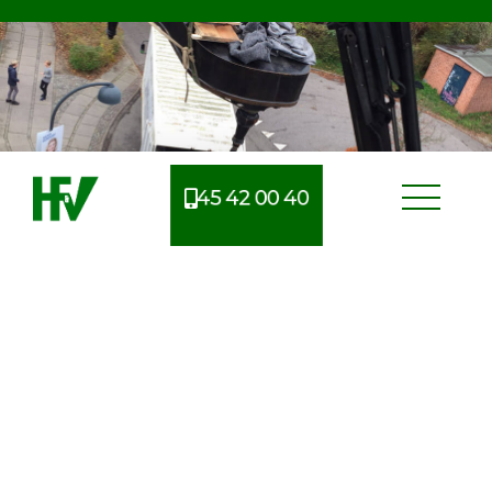
45 42 00 40
Erfarent flyttefirma i
Hundested
Når man skal flytte, er der mange ting at tage højde
for og derfor kan man nemt glemme noget i
processen. Derfor benytter mange sig af et
professionelt flyttefirma, så de bedre har mulighed