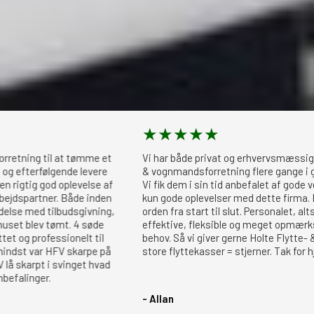
★
★
★
★
★
 til at tømme et
Vi har både privat og erhvervsmæssigt, benytt
rfølgende levere
& vognmandsforretning flere gange i gennem d
g god oplevelse af
Vi fik dem i sin tid anbefalet af gode venner. O
tner. Både inden
kun gode oplevelser med dette firma. Deres ser
d tilbudsgivning,
orden fra start til slut. Personalet, altså dem
ev tømt. 4 søde
effektive, fleksible og meget opmærksomme 
ofessionelt til
behov. Så vi giver gerne Holte Flytte- & vogn
ar HFV skarpe på
store flyttekasser = stjerner. Tak for hjælpen
pt i svinget hvad
er.
- Allan