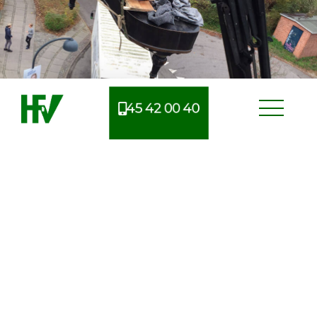
45 42 00 40
Erfarent flyttefirma i Lyngby
Når man skal flytte, er der mange ting at tage højde
for og derfor kan man nemt glemme noget i
processen. Derfor benytter mange sig af et
professionelt flyttefirma, så de bedre har mulighed
for at bevare et overblik.
Vi har i mere end 125 år finpudset processen ved