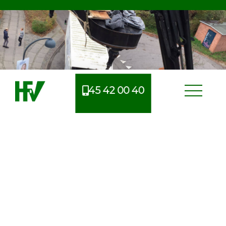
45 42 00 40
Erfarent flyttefirma i
Rungsted Kyst
Når man skal flytte, er der mange ting at tage højde
for og derfor kan man nemt glemme noget i
processen. Derfor benytter mange sig af et
professionelt flyttefirma, så de bedre har mulighed