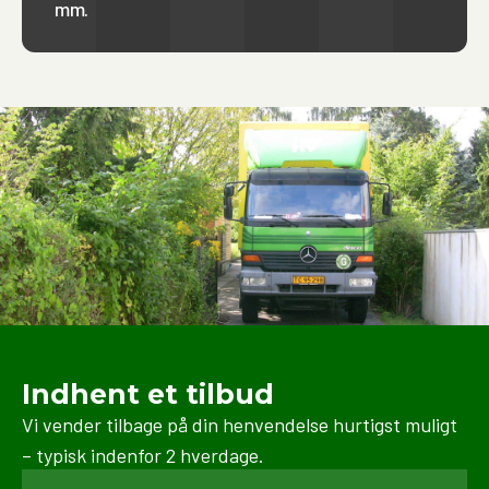
mm.
privat flytning samt erhvervsflytninger, herunder
ned pakning, transport og opbevaring. Vi sørger altid
for at bruge de rette materialer og teknikker for at
beskytte dine ejendele under hele processen.
Indhent et tilbud
Vi vender tilbage på din henvendelse hurtigst muligt
– typisk indenfor 2 hverdage.