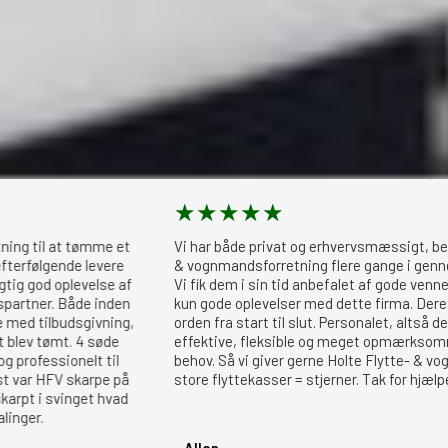
★
★
★
★
★
l at tømme et
Vi har både privat og erhvervsmæssigt, benyttet 
lgende levere
& vognmandsforretning flere gange i gennem de si
d oplevelse af
Vi fik dem i sin tid anbefalet af gode venner. Og vi
r. Både inden
kun gode oplevelser med dette firma. Deres servic
ilbudsgivning,
orden fra start til slut. Personalet, altså dem der
tømt. 4 søde
effektive, fleksible og meget opmærksomme på 
sionelt til
behov. Så vi giver gerne Holte Flytte- & vognmand
HFV skarpe på
store flyttekasser = stjerner. Tak for hjælpen
 svinget hvad
- Allan