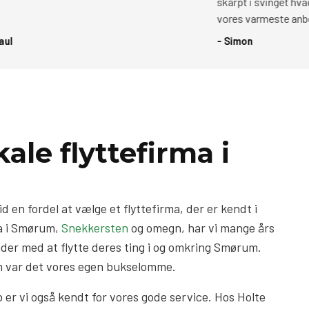
skarpt i svinget hvad prisen ang
vores varmeste anbefalinger.
- Simon
kale flyttefirma i
id en fordel at vælge et flyttefirma, der er kendt i
ma i Smørum,
Snekkersten
og omegn, har vi mange års
nder med at flytte deres ting i og omkring Smørum.
m var det vores egen bukselomme.
er vi også kendt for vores gode service. Hos Holte