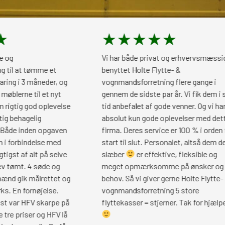
★
★
★
★
★
Vi har både privat og erhvervsmæssigt,
mme et
benyttet Holte Flytte- &
åneder, og
vognmandsforretning flere gange i
l et nyt
gennem de sidste par år. Vi fik dem i sin
 oplevelse
tid anbefalet af gode venner. Og vi har
ig
absolut kun gode oplevelser med dette
 opgaven
firma. Deres service er 100 % i orden fra
lse med
start til slut. Personalet, altså dem der
t på selve
slæber
er effektive, fleksible og
søde og
meget opmærksomme på ønsker og
rettet og
behov. Så vi giver gerne Holte Flytte- &
øjelse.
vognmandsforretning 5 store
skarpe på
flyttekasser = stjerner. Tak for hjælpen
 og HFV lå