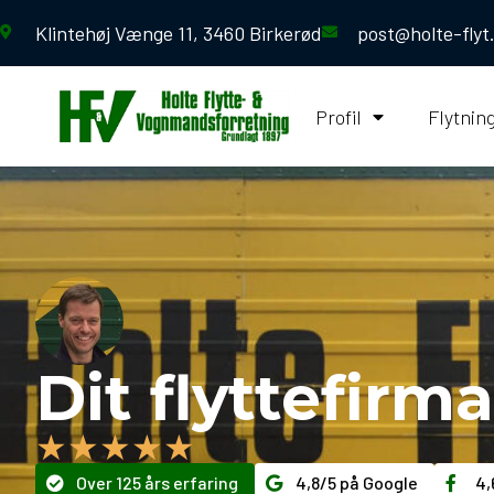
Klintehøj Vænge 11, 3460 Birkerød
post@holte-flyt
Profil
Flytnin
Dit flyttefir
★★★★★
Over 125 års erfaring
4,8/5 på Google
4,