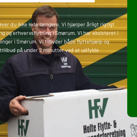
er du ikke lede længere. Vi hjælper årligt rigtigt
g og erhvervsflytning i Smørum. Vi har eksisteret i
ninger i Smørum. Vi tilbyder både flyttehjælp og
lyttilbud på under 2 minutter ved at udfylde