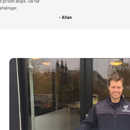
ik. De får
- Allan