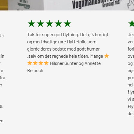
★
★
★
★
★
★
★
★
Tak for super god flytning. Det gik hurtigt
Jeg er MEGET t
og med dygtige rare flyttefolk, som
venlig og komp
gjorde deres bedste med godt humør
forløbet igenn
,selv om det regnede hele tiden. Mange
over Klaus so
Hilsner Günter og Annette
og til de tre g
Reinsch
egentlige flytn
professionelt.
helt rimelig! N
flytte igen li
vi skulle ville 
Flyttefirma ig
dette firma! T