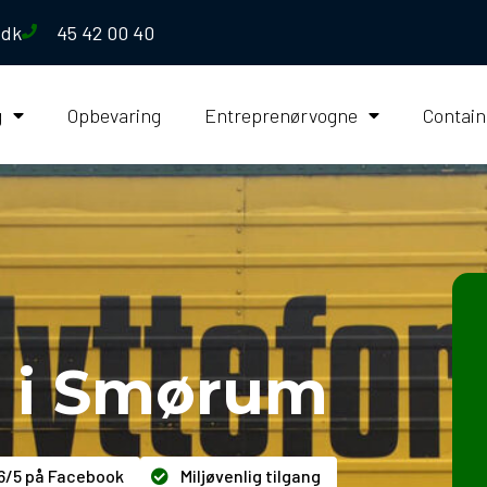
.dk
45 42 00 40
g
Opbevaring
Entreprenørvogne
Contain
ma i Smørum
6/5 på Facebook
Miljøvenlig tilgang