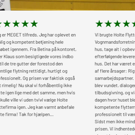
★
★
★
★
★
★
★
ilfreds. Jeg har oplevet en
Vi brugte Holte Flytte og
etent betjening hele
Vognmandsforretning til at tø
em. Fra Betina på kontoret,
hus, tage alt i opbevaring i 3 m
m besigtigede vores indbo
efterfølgende levere møblerne ti
utter der forestod den
hus. Det har været en rigtig god
ing rettidigt, hurtigt og
af flere årsager: Rigtig behagel
 Og prisen var faktisk også
samarbejdspartner. Både inden
u skal vi forhåbentlig ikke
blev vundet, dialogen i forbinde
ge med det samme, men hvis
tilbudsgivning, og vigtigst af al
vi uden tvivl vælge Holte
dagen hvor huset blev tømt. 4 
en. Jeg kan varmt anbefale
kompetente flyttemænd gik mål
ak for hjælpen…
professionelt til værks. En forn
Sidst men ikke mindst var HFV 
prisen. Vi indhentede tre priser