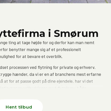
lyttefirma i Smørum
ange ting at tage højde for og derfor kan man nemt
rfor benytter mange sig af et professionelt
ulighed for at bevare et overblik.
udset processen ved flytning for private og erhverv.
 i trygge hænder, da vi er en af branchens mest erfarne
å at for at passe godt på dine ejendele, har vi det
 rigtig mange udfordringer med flytninger både
ennem generationer er der ikke den udfordring vi ikke
Hent tilbud