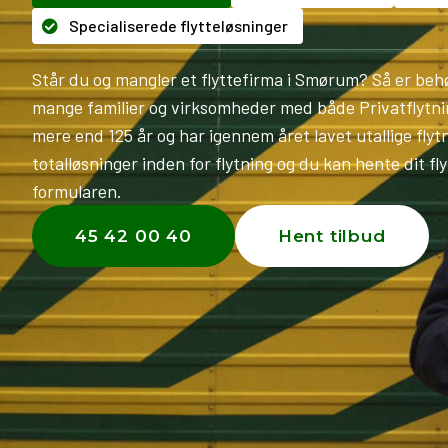
Specialiserede flytteløsninger
Står du og mangler et flyttefirma i Smørum? Så er behøv
mange familier og virksomheder med både Privatflytnin
mere end 125 år og har igennem året lavet utallige flyt
totalløsninger inden for flytning og du kan hente dit f
formularen.
45 42 00 40
Hent tilbud