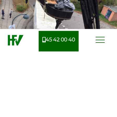
45 42 00 40
Erfarent flyttefirma i Søllerød
Når man skal flytte, er der mange ting at tage højde
for og derfor kan man nemt glemme noget i
processen. Derfor benytter mange sig af et
professionelt flyttefirma, så de bedre har mulighed
for at bevare et overblik.
Vi har i mere end 125 år finpudset processen ved