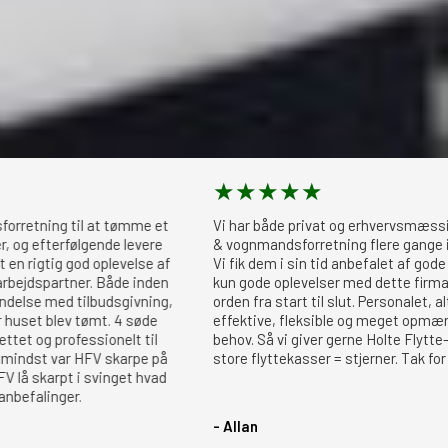
★
★
★
★
★
g til at tømme et
Vi har både privat og erhvervsmæssigt, benyt
erfølgende levere
& vognmandsforretning flere gange i gennem d
g god oplevelse af
Vi fik dem i sin tid anbefalet af gode venner. O
rtner. Både inden
kun gode oplevelser med dette firma. Deres se
ed tilbudsgivning,
orden fra start til slut. Personalet, altså dem
lev tømt. 4 søde
effektive, fleksible og meget opmærksomme 
ofessionelt til
behov. Så vi giver gerne Holte Flytte- & vogn
var HFV skarpe på
store flyttekasser = stjerner. Tak for hjælpen
rpt i svinget hvad
ger.
- Allan