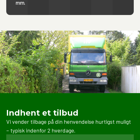
mm.
privat flytning samt erhvervsflytninger, herunder
ned pakning, transport og opbevaring. Vi sørger altid
for at bruge de rette materialer og teknikker for at
beskytte dine ejendele under hele processen.
Indhent et tilbud
Vi vender tilbage på din henvendelse hurtigst muligt
– typisk indenfor 2 hverdage.