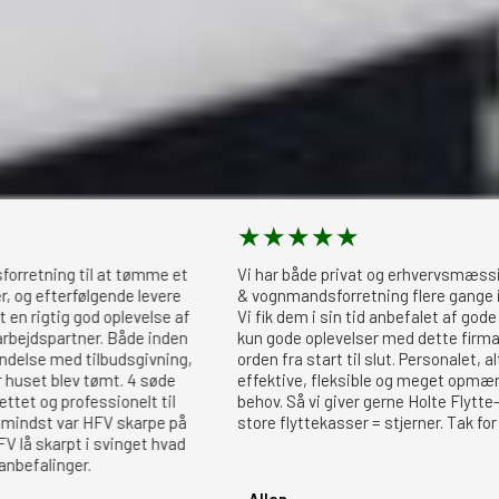
★
★
★
★
★
g til at tømme et
Vi har både privat og erhvervsmæssigt, benyt
erfølgende levere
& vognmandsforretning flere gange i gennem d
g god oplevelse af
Vi fik dem i sin tid anbefalet af gode venner. O
rtner. Både inden
kun gode oplevelser med dette firma. Deres se
ed tilbudsgivning,
orden fra start til slut. Personalet, altså dem
lev tømt. 4 søde
effektive, fleksible og meget opmærksomme 
ofessionelt til
behov. Så vi giver gerne Holte Flytte- & vogn
var HFV skarpe på
store flyttekasser = stjerner. Tak for hjælpen
pt i svinget hvad
ger.
- Allan