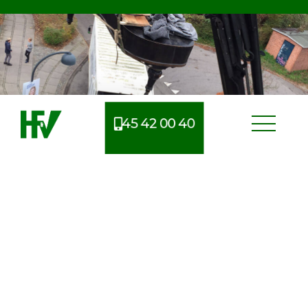
45 42 00 40
Erfarent flyttefirma i
Vallensbæk
Når man skal flytte, er der mange ting at tage højde
for og derfor kan man nemt glemme noget i
processen. Derfor benytter mange sig af et
professionelt flyttefirma, så de bedre har mulighed